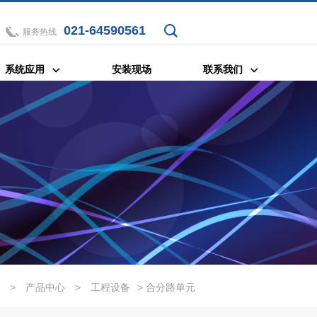
021-64590561
服务热线
系统应用
安装现场
联系我们
>
产品中心
>
工程设备
> 合分路单元