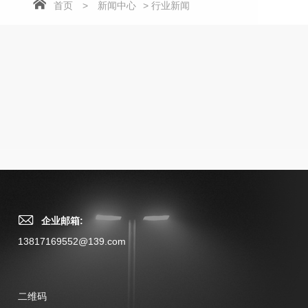
首页
>
新闻中心
> 行业新闻
企业邮箱:
13817169552@139.com
二维码