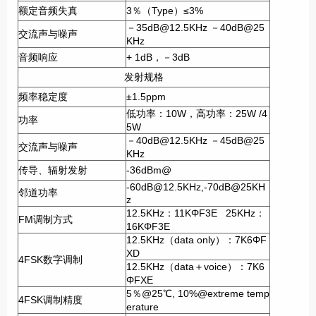
额定音频失真
3％（Type）≤3%
－35dB@12.5KHz －40dB@25
交流声与噪声
KHz
音频响应
+ 1dB，－3dB
发射规格
频率稳定度
±1.5ppm
低功率：10W，高功率：25W /4
功率
5W
－40dB@12.5KHz －45dB@25
交流声与噪声
KHz
传导、辐射发射
-36dBm@
-60dB@12.5KHz,-70dB@25KH
邻道功率
z
12.5KHz：11KΦF3E 25KHz：
FM调制方式
16KΦF3E
12.5KHz（data only）：7K6ΦF
XD
4FSK数字调制
12.5KHz（data＋voice）：7K6
ΦFXE
5％@25℃, 10%@extreme temp
4FSK调制精度
erature