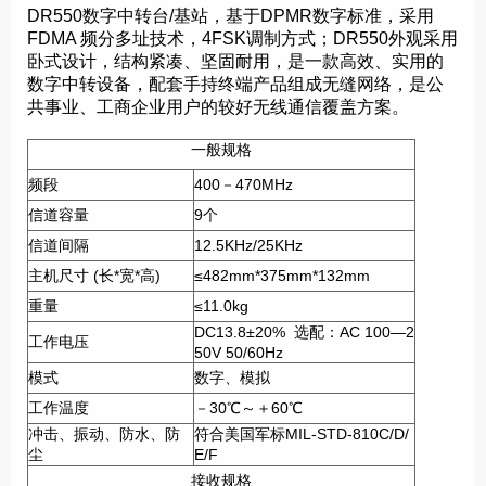
DR550数字中转台/基站，基于DPMR数字标准，采用
FDMA 频分多址技术，4FSK调制方式；DR550外观采用
卧式设计，结构紧凑、坚固耐用，是一款高效、实用的
数字中转设备，配套手持终端产品组成无缝网络，是公
共事业、工商企业用户的较好无线通信覆盖方案。
一般规格
频段
400－470MHz
信道容量
9个
信道间隔
12.5KHz/25KHz
主机尺寸 (长*宽*高)
≤482mm*375mm*132mm
重量
≤11.0kg
DC13.8±20% 选配：AC 100—2
工作电压
50V 50/60Hz
模式
数字、模拟
工作温度
－30℃～＋60℃
冲击、振动、防水、防
符合美国军标MIL-STD-810C/D/
尘
E/F
接收规格