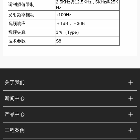
2.5KHz@12.5KHz , 5KHz@25K
调制频偏限制
Hz
发射频率拖动
±100Hz
音频响应
＋1dB，－3dB
音频失真
3％（Type）
技术参数
S8
关于我们
新闻中心
产品中心
工程案例