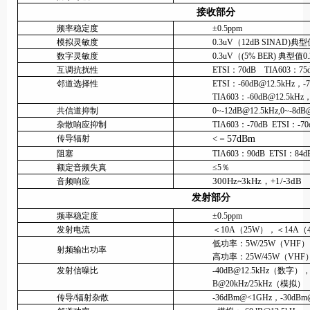
接收部分
频率稳定度
±0.5ppm
模拟灵敏度
0.3uV（12dB SINAD)典型值
数字灵敏度
0.3uV（(5% BER) 典型值0
互调抗扰性
ETSI：70dB TIA603：75
邻道选择性
ETSI：-60dB@12.5kHz，-7
TIA603：-60dB@12.5kHz，
共信道抑制
0~-12dB@12.5kHz,0~-8dB
杂散响应抑制
TIA603：-70dB ETSI：-70
传导辐射
<
－57dBm
阻塞
TIA603：90dB ETSI：84d
额定音频失真
≤5％
300Hz
3kHz，+1/-3dB
音频响应
~
发射部分
频率稳定度
±0.5ppm
发射电流
＜10A（25W），＜14A（4
低功率：5W/25W（VHF）
射频输出功率
高功率：25W/45W（VHF
发射信噪比
-40dB@12.5kHz（数字），
B@20kHz/25kHz（模拟）
传导/辐射杂散
-36dBm@<1GHz，-30dBm