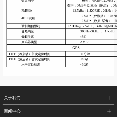
邻道功率
模拟：-60dB@12.5kHz，-7
数字：50dB@12.5kHz（瞬态），60
FM调制
12.5kHz：11KOF3E，20kHz：
12.5kHz（仅数据）：7K60
4FSK调制
12.5kHz（数据+话音）：7
调制频偏限制
±2.5kHz@12.5kHz，±4.0kHz@20k
300Hz
3kHz ，+1/-3dB
音频响应
~
音频失真
≤5%
声码器类型
AMBE++
GPS
TTFF（冷启动）首次定位时间
<1分钟
TTFF（热启动）首次定位时间
<10秒
水平定位精度
<10米
关于我们
新闻中心