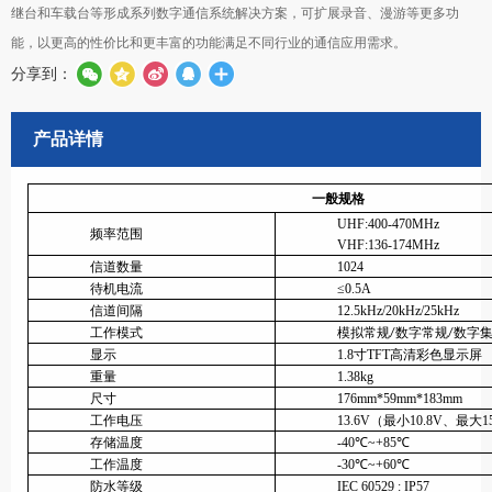
继台和车载台等形成系列数字通信系统解决方案，可扩展录音、漫游等更多功
能，以更高的性价比和更丰富的功能满足不同行业的通信应用需求。
分享到：
产品详情
一般规格
UHF:400-470MHz
频率范围
VHF:136-174MHz
信道数量
1024
待机电流
≤0.5A
信道间隔
12.5kHz/20kHz/25kHz
工作模式
模拟常规
数字常规
数字
/
/
显示
1.8寸TFT高清彩色显示屏
重量
1.38kg
尺寸
176mm*59mm*183mm
工作电压
13.6V（最小10.8V、最大1
存储温度
-40℃~+85℃
工作温度
-30℃~+60℃
防水等级
IEC 60529 : IP57